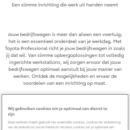
Een slimme inrichting die werk uit handen neemt
Yaris Cross
Urban Cruiser
Werkplaatsafspraak
Zakelijk
HYBRIDE
BATTERIJ-ELEKTRISCH
Private Lease
Onderhoud op Maat
APK
Wat is Private Lease?
Jouw bedrijfswagen is meer dan alleen een voertuig;
Zakelijk
Werkplaatsafspraak maken
Airco check
het is een essentieel onderdeel van je werkdag. Met
Bereken je maandbedrag
Vakantiecheck
Toyota Professional richt je jouw bedrijfswagen in zoals
Private Lease voor ZZP
Toyota voor de zaak
Contact en Route
jij dat wil. Van slimme opbergoplossingen tot volledig
Hybride Zekerheid Controle
Vanaf € 31.895,-
Vanaf € 32.995,-
Leaserijder
ingerichte werkstations, wij zorgen ervoor dat jouw
Toyota handleidingen
ZZP
bedrijfswagen optimaal aansluit bij jouw manier van
Financieren
Schade melden
Toyota Service Informatie (SIL)
werken. Ontdek de mogelijkheden en ervaar de
Wagenparkbeheer
Corolla Hatchback
Corolla Touring Sports
voordelen van een inrichting op maat.
HYBRIDE
HYBRIDE
Toyota Betaalplan
Plan een proefrit
Schade & Garantie
Leasen
Altijd een perfecte fit
Vraag een brochure aan
Oplaadservice
Toyota Pechhulp
Wij gebruiken cookies om je optimaal van dienst te
Financial Lease
zijn
Oplossingen die precies aansluiten op jouw
Schade & Glasherstel
Thuislaadpakketten
Operational Lease
Bekijk de verwachte modellen
werkzaamheden.
Deze website maakt gebruik van essentiële cookies, cookies ter verbetering
10 jaar Toyota garantie
Vanaf € 33.495,-
Vanaf € 35.495,-
van de website en social media en reclame cookies om je optimaal van
Laadpas