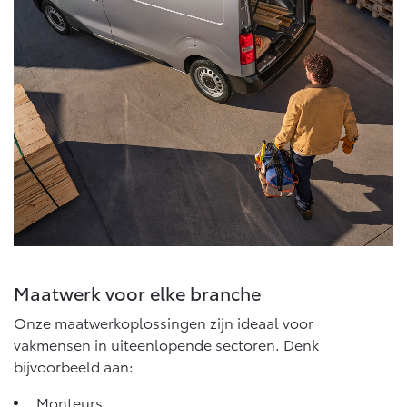
Vanaf € 46.301,-
Vanaf € 56.570,-
Land Cruiser (excl. BTW)
Vanaf € 89.986,-
Maatwerk voor elke branche
Onze maatwerkoplossingen zijn ideaal voor
vakmensen in uiteenlopende sectoren. Denk
bijvoorbeeld aan:
Monteurs