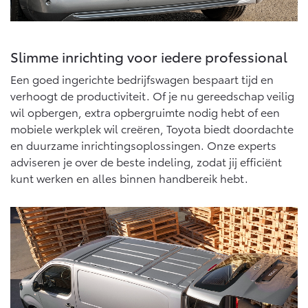
Vanaf € 76.695,-
Vanaf € 27.945,-
Proace (excl. BTW)
Proace Verso
Slimme inrichting voor iedere professional
OOK ALS BATTERIJ-
BATTERIJ-ELEKTRISCH
ELEKTRISCH
Een goed ingerichte bedrijfswagen bespaart tijd en
verhoogt de productiviteit. Of je nu gereedschap veilig
wil opbergen, extra opbergruimte nodig hebt of een
mobiele werkplek wil creëren, Toyota biedt doordachte
en duurzame inrichtingsoplossingen. Onze experts
Vanaf € 37.500,-
Vanaf € 55.950,-
adviseren je over de beste indeling, zodat jij efficiënt
kunt werken en alles binnen handbereik hebt.
Proace Max (excl. BTW)
Hilux (excl. BTW)
OOK ALS BATTERIJ-
OOK ALS BATTERIJ-
ELEKTRISCH
ELEKTRISCH