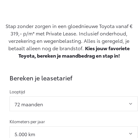
Yaris Cross
Urban Cruiser
Werkplaatsafspraak
Zakelijk
HYBRIDE
BATTERIJ-ELEKTRISCH
Private Lease
Onderhoud op Maat
Stap zonder zorgen in een gloednieuwe Toyota vanaf €
APK
319,- p/m* met Private Lease. Inclusief onderhoud,
Wat is Private Lease?
Zakelijk
Werkplaatsafspraak maken
verzekering en wegenbelasting. Alles is geregeld, je
Airco check
Bereken je maandbedrag
betaalt alleen nog de brandstof.
Kies jouw favoriete
Vakantiecheck
Private Lease voor ZZP
Toyota voor de zaak
Toyota, bereken je maandbedrag en stap in!
Contact en Route
Hybride Zekerheid Controle
Vanaf € 31.895,-
Vanaf € 32.995,-
Leaserijder
Toyota handleidingen
ZZP
Financieren
Schade melden
Toyota Service Informatie (SIL)
Bereken je leasetarief
Wagenparkbeheer
Corolla Hatchback
Corolla Touring Sports
HYBRIDE
HYBRIDE
Toyota Betaalplan
Looptijd
Plan een proefrit
Schade & Garantie
Leasen
Vraag een brochure aan
Oplaadservice
Toyota Pechhulp
Financial Lease
Kilometers per jaar
Schade & Glasherstel
Thuislaadpakketten
Operational Lease
Bekijk de verwachte modellen
10 jaar Toyota garantie
Vanaf € 33.495,-
Vanaf € 35.495,-
Laadpas