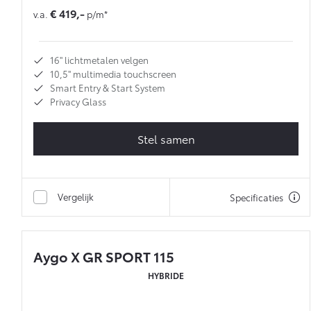
€ 419,-
v.a.
p/m*
16'' lichtmetalen velgen
10,5'' multimedia touchscreen
Smart Entry & Start System
Privacy Glass
Stel samen
Vergelijk
Specificaties
Aygo X GR SPORT 115
HYBRIDE