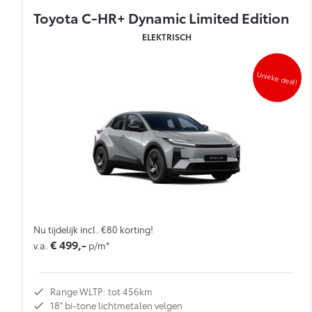
Toyota C-HR+ Dynamic Limited Edition
ELEKTRISCH
Unieke deal!
Nu tijdelijk incl. €80 korting!
€ 499,-
v.a.
p/m*
Range WLTP: tot 456km
18'' bi-tone lichtmetalen velgen