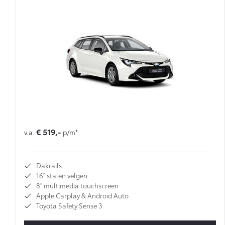
€ 519,-
v.a.
p/m*
Dakrails
16'' stalen velgen
8'' multimedia touchscreen
Apple Carplay & Android Auto
Toyota Safety Sense 3