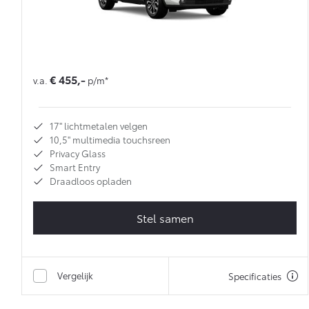
€ 455,-
v.a.
p/m*
17'' lichtmetalen velgen
10,5'' multimedia touchsreen
Privacy Glass
Smart Entry
Draadloos opladen
Stel samen
Vergelijk
Specificaties