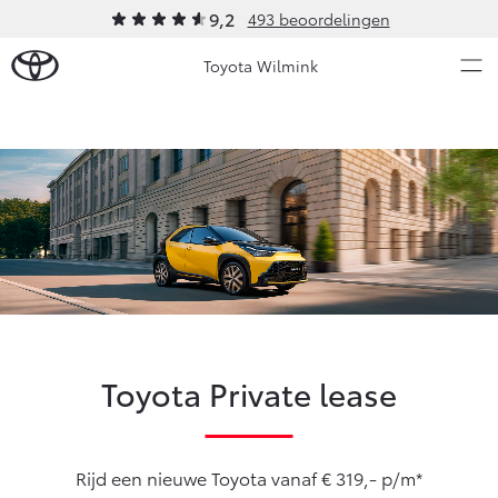
9,2
493 beoordelingen
Toyota Wilmink
Over Ons
Modellen
Ons bedrijf
Occasions
Ons bedrijf
Aygo X
Yaris
Contact en Route
HYBRIDE
HYBRIDE
Vacatures
Nieuws & Acties
Klantbeoordelingen
Toyota Private lease
Onderhoud
Vanaf € 23.750,-
Vanaf € 27.195,-
Rijd een nieuwe Toyota vanaf € 319,- p/m*
Diensten
Service & Onderhoud