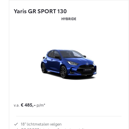
Yaris GR SPORT 130
HYBRIDE
€ 485,-
v.a.
p/m*
18'' lichtmetalen velgen