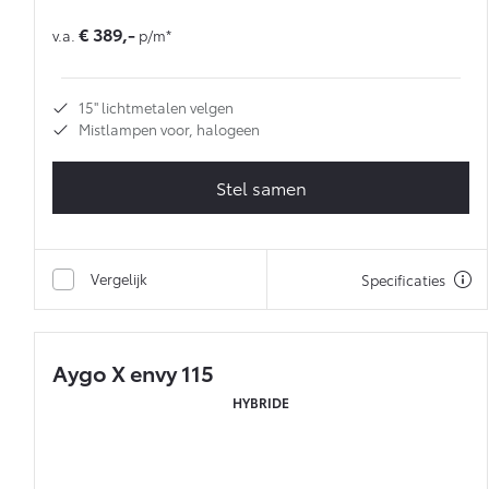
€ 389,-
v.a.
p/m*
15'' lichtmetalen velgen
Mistlampen voor, halogeen
Stel samen
Vergelijk
Specificaties
Aygo X envy 115
HYBRIDE