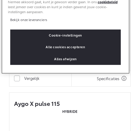
€ 359,-
v.a.
p/m*
hiermee akkoord gaat, kunt je gewoon verder gaan. In ons
cookiebeleid
Vanaf € 46.301,-
Vanaf € 56.570,-
leest jemeer over cookies en kunt je indien gewenst jouw cookie-
instellingen aanpassen.
Bekijk onze leveranciers
15'' stalen velgen
Land Cruiser (excl. BTW)
9'' multimedia touchscreen
Achteruitrijcamera
Cookie-instellingen
Multimedia, draadloze smartphone integratie
Alle cookies accepteren
Stel samen
Alles afwijzen
Vanaf € 89.986,-
Vergelijk
Specificaties
Aygo X pulse 115
HYBRIDE