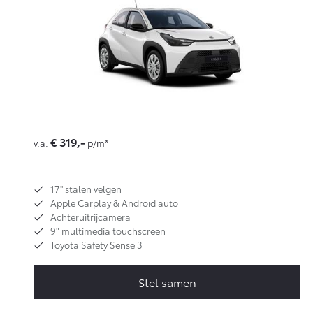
Multimedia
Connected check
Navigatie updates
bZ4X
bZ4X Touring
BATTERIJ-ELEKTRISCH
BATTERIJ-ELEKTRISCH
€ 319,-
v.a.
p/m*
Vanaf € 39.995,-
Vanaf € 48.995,-
17'' stalen velgen
Apple Carplay & Android auto
Mirai
Proace City (excl. BTW)
WATERSTOF-ELEKTRISCH
OOK ALS BATTERIJ-
Achteruitrijcamera
ELEKTRISCH
9" multimedia touchscreen
Toyota Safety Sense 3
Stel samen