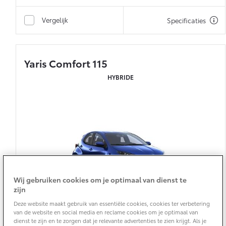
Vanaf € 76.695,-
Vanaf € 27.945,-
Vergelijk
Specificaties
Proace (excl. BTW)
Proace Verso
OOK ALS BATTERIJ-
BATTERIJ-ELEKTRISCH
ELEKTRISCH
Yaris Comfort 115
HYBRIDE
Vanaf € 37.500,-
Vanaf € 55.950,-
Proace Max (excl. BTW)
Hilux (excl. BTW)
OOK ALS BATTERIJ-
OOK ALS BATTERIJ-
ELEKTRISCH
ELEKTRISCH
Wij gebruiken cookies om je optimaal van dienst te
zijn
Deze website maakt gebruik van essentiële cookies, cookies ter verbetering
van de website en social media en reclame cookies om je optimaal van
dienst te zijn en te zorgen dat je relevante advertenties te zien krijgt. Als je