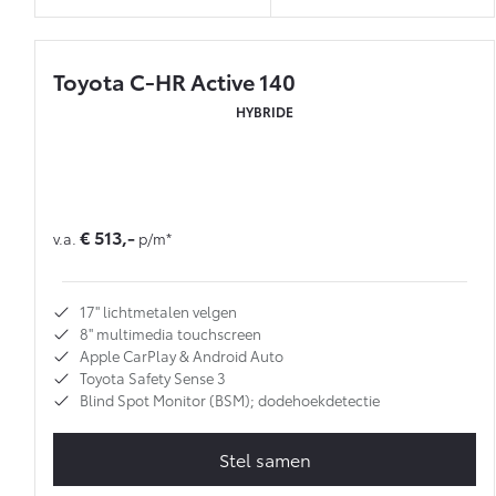
Toyota C-HR Active 140
HYBRIDE
€ 513,-
v.a.
p/m*
17'' lichtmetalen velgen
8'' multimedia touchscreen
Apple CarPlay & Android Auto
Toyota Safety Sense 3
Blind Spot Monitor (BSM); dodehoekdetectie
Stel samen