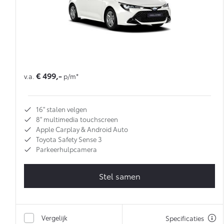
€ 499,-
v.a.
p/m*
16'' stalen velgen
8'' multimedia touchscreen
Apple Carplay & Android Auto
Toyota Safety Sense 3
Parkeerhulpcamera
Stel samen
Vergelijk
Specificaties