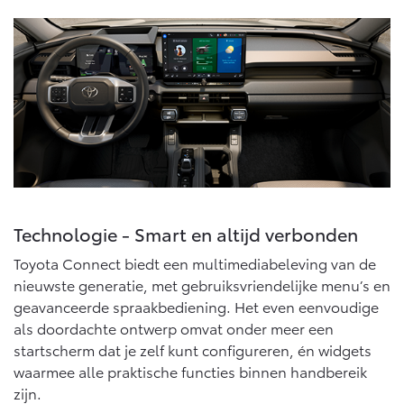
Vanaf € 46.301,-
Vanaf € 56.570,-
Land Cruiser (excl. BTW)
Vanaf € 89.986,-
Technologie - Smart en altijd verbonden
Toyota Connect biedt een multimediabeleving van de
nieuwste generatie, met gebruiksvriendelijke menu’s en
geavanceerde spraakbediening. Het even eenvoudige
als doordachte ontwerp omvat onder meer een
startscherm dat je zelf kunt configureren, én widgets
waarmee alle praktische functies binnen handbereik
zijn.