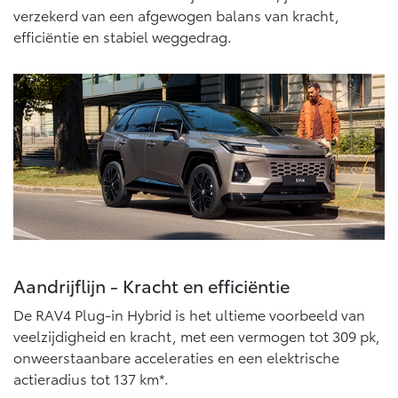
Vanaf € 76.695,-
Vanaf € 27.945,-
verzekerd van een afgewogen balans van kracht,
efficiëntie en stabiel weggedrag.
Proace (excl. BTW)
Proace Verso
OOK ALS BATTERIJ-
BATTERIJ-ELEKTRISCH
ELEKTRISCH
Vanaf € 37.500,-
Vanaf € 55.950,-
Proace Max (excl. BTW)
Hilux (excl. BTW)
Aandrijflijn - Kracht en efficiëntie
OOK ALS BATTERIJ-
OOK ALS BATTERIJ-
ELEKTRISCH
ELEKTRISCH
De RAV4 Plug-in Hybrid is het ultieme voorbeeld van
veelzijdigheid en kracht, met een vermogen tot 309 pk,
onweerstaanbare acceleraties en een elektrische
actieradius tot 137 km*.