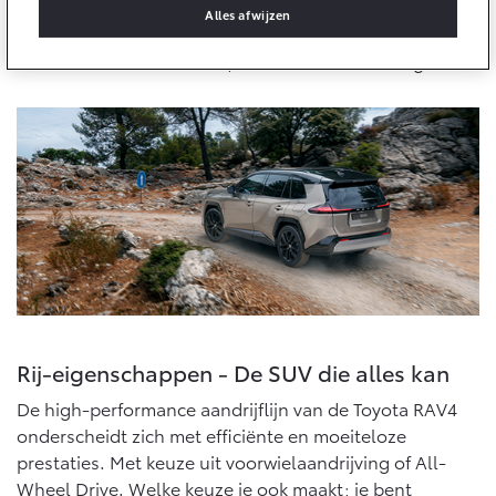
Multimedia
De nieuwe RAV4 is gemaakt voor mensen die durven op
Alles afwijzen
Connected check
te vallen. Hij combineert de kracht en uitstraling van
een SUV met een modern, onderscheidend design.
Navigatie updates
bZ4X
bZ4X Touring
BATTERIJ-ELEKTRISCH
BATTERIJ-ELEKTRISCH
Vanaf € 39.995,-
Vanaf € 48.995,-
Mirai
Proace City (excl. BTW)
WATERSTOF-ELEKTRISCH
OOK ALS BATTERIJ-
ELEKTRISCH
Rij-eigenschappen - De SUV die alles kan
De high-performance aandrijflijn van de Toyota RAV4
onderscheidt zich met efficiënte en moeiteloze
prestaties. Met keuze uit voorwielaandrijving of All-
Wheel Drive. Welke keuze je ook maakt; je bent