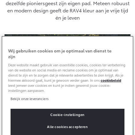
10 jaar batterijgarantie
cyclus, conform algemeen geldende wetgeving.
dezelfde pioniersgeest zijn eigen pad. Meteen robuust
Energie en slim laden
en modern design geeft de RAV4 kleur aan je vrije tijd
Bedrijfswagens
Toyota fabrieksgarantie
Corolla Cross
Toyota C-HR
én je leven
HYBRIDE
OOK ALS PLUG-IN
HYBRIDE
Bedrijfswagens op maat
Verzekeren
Onderdelen & Accessoires
Financieren of leasen
Toyota Autoverzekering
Verzekeren
Onderdelen
Wij gebruiken cookies om je optimaal van dienst te
Toyota Hybride Autoverzekering
Accessoires
zijn
Vanaf € 39.995,-
Vanaf € 36.495,-
Banden
Deze website maakt gebruik van essentiële cookies, cookies ter verbetering
van de website en social media en reclame cookies om je optimaal van
dienst te zijn en te zorgen dat je relevante advertenties te zien krijgt. Als je
hiermee akkoord gaat, kunt je gewoon verder gaan. In ons
cookiebeleid
Connected
Toyota C-HR+
RAV4
leest jemeer over cookies en kunt je indien gewenst jouw cookie-
BATTERIJ-ELEKTRISCH
PLUG-IN HYBRIDE
instellingen aanpassen.
Bekijk onze leveranciers
Connected Services
MyToyota login
Cookie-instellingen
MyToyota App
Design - Robuuste SUV met een eigentijdse,
dynamische uitstraling
Abonnementen
Alle cookies accepteren
Vanaf € 37.995,-
Vanaf € 49.995,-