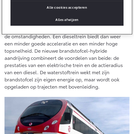
Een spoorlijn voorzien van bovenleiding is vaak een
10 jaar batterijgarantie
Energie en slim laden
duur en langdurig project, dat vaak ook nog lastig is
Alle cookies accepteren
Bedrijfswagens
Toyota fabrieksgarantie
door geografische omstandigheden. Een batterij-
Corolla Cross
Toyota C-HR
Alles afwijzen
HYBRIDE
OOK ALS PLUG-IN
elektrische trein is vaak geen alternatief vanwege de
HYBRIDE
Bedrijfswagens op maat
Verzekeren
korte actieradius van zo’n 30 tot 70 km, afhankelijk van
Onderdelen & Accessoires
Financieren of leasen
de omstandigheden. Een dieseltrein biedt dan weer
Toyota Autoverzekering
Verzekeren
een minder goede acceleratie en een minder hoge
Onderdelen
topsnelheid. De nieuwe brandstofcel-hybride
Toyota Hybride Autoverzekering
Accessoires
aandrijving combineert de voordelen van beide: de
Vanaf € 39.995,-
Vanaf € 36.495,-
Banden
prestaties van een elektrische trein en de actieradius
van een diesel. De waterstoftrein wekt met zijn
brandstofcel zijn eigen energie op, maar wordt ook
Connected
Toyota C-HR+
RAV4
opgeladen op trajecten met bovenleiding.
BATTERIJ-ELEKTRISCH
PLUG-IN HYBRIDE
Connected Services
MyToyota login
MyToyota App
Abonnementen
Vanaf € 37.995,-
Vanaf € 49.995,-