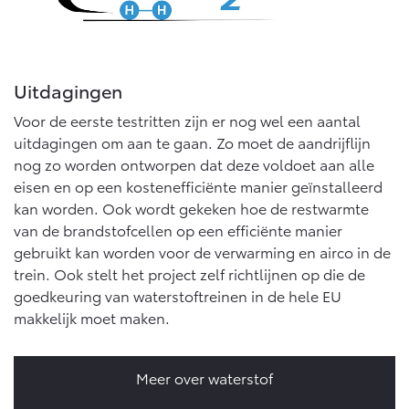
Vanaf € 46.301,-
Vanaf € 56.570,-
Land Cruiser (excl. BTW)
Uitdagingen
Voor de eerste testritten zijn er nog wel een aantal
uitdagingen om aan te gaan. Zo moet de aandrijflijn
nog zo worden ontworpen dat deze voldoet aan alle
eisen en op een kostenefficiënte manier geïnstalleerd
kan worden. Ook wordt gekeken hoe de restwarmte
Vanaf € 89.986,-
van de brandstofcellen op een efficiënte manier
gebruikt kan worden voor de verwarming en airco in de
trein. Ook stelt het project zelf richtlijnen op die de
goedkeuring van waterstoftreinen in de hele EU
makkelijk moet maken.
Meer over waterstof