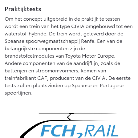
Vanaf € 76.695,-
Vanaf € 27.945,-
Praktijktests
Om het concept uitgebreid in de praktijk te testen
Proace (excl. BTW)
Proace Verso
wordt een trein van het type CIVIA omgebouwd tot een
OOK ALS BATTERIJ-
BATTERIJ-ELEKTRISCH
waterstof-hybride. De trein wordt geleverd door de
ELEKTRISCH
Spaanse spoorwegmaatschappij Renfe. Een van de
belangrijkste componenten zijn de
brandstofcelmodules van Toyota Motor Europe.
Andere componenten van de aandrijflijn, zoals de
batterijen en stroomomvormers, komen van
Vanaf € 37.500,-
Vanaf € 55.950,-
treinfabrikant CAF, producent van de CIVIA. De eerste
tests zullen plaatsvinden op Spaanse en Portugese
spoorlijnen.
Proace Max (excl. BTW)
Hilux (excl. BTW)
OOK ALS BATTERIJ-
OOK ALS BATTERIJ-
ELEKTRISCH
ELEKTRISCH