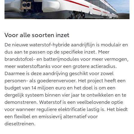
Multimedia
Connected check
Navigatie updates
bZ4X
bZ4X Touring
BATTERIJ-ELEKTRISCH
BATTERIJ-ELEKTRISCH
Voor alle soorten inzet
De nieuwe waterstof-hybride aandrijflijn is modulair en
dus aan te passen op de specifieke inzet. Meer
brandstofcel- en batterijmodules voor meer vermogen,
meer waterstoftanks voor een grotere actieradius.
Vanaf € 39.995,-
Vanaf € 48.995,-
Daarmee is deze aandrijving geschikt voor zowel
personen- als goederenvervoer. Het project heeft een
budget van 14 miljoen euro en het doel is om een
Mirai
Proace City (excl. BTW)
WATERSTOF-ELEKTRISCH
OOK ALS BATTERIJ-
dergelijk systeem binnen vier jaar te ontwikkelen en te
ELEKTRISCH
demonstreren. Waterstof is een veelbelovende optie
voor wanneer reguliere elektrificatie lastig is. Het biedt
een flexibel en emissievrij alternatief voor
dieseltreinen.