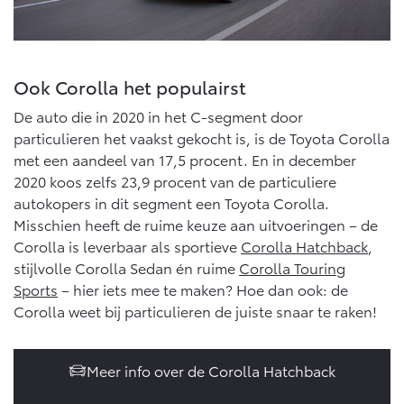
Vanaf € 76.695,-
Vanaf € 27.945,-
Proace (excl. BTW)
Proace Verso
OOK ALS BATTERIJ-
BATTERIJ-ELEKTRISCH
Ook Corolla het populairst
ELEKTRISCH
De auto die in 2020 in het C-segment door
particulieren het vaakst gekocht is, is de Toyota Corolla
met een aandeel van 17,5 procent. En in december
2020 koos zelfs 23,9 procent van de particuliere
autokopers in dit segment een Toyota Corolla.
Vanaf € 37.500,-
Vanaf € 55.950,-
Misschien heeft de ruime keuze aan uitvoeringen – de
Corolla is leverbaar als sportieve
Corolla Hatchback
,
stijlvolle Corolla Sedan én ruime
Corolla Touring
Proace Max (excl. BTW)
Hilux (excl. BTW)
Sports
– hier iets mee te maken? Hoe dan ook: de
OOK ALS BATTERIJ-
OOK ALS BATTERIJ-
ELEKTRISCH
ELEKTRISCH
Corolla weet bij particulieren de juiste snaar te raken!
Meer info over de Corolla Hatchback