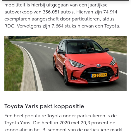
10 jaar batterijgarantie
mobiliteit is hierbij uitgegaan van een jaarlijkse
Energie en slim laden
Bedrijfswagens
Toyota fabrieksgarantie
autoverkoop van 356.051 auto’s. Hiervan zijn 74.914
Corolla Cross
Toyota C-HR
exemplaren aangeschaft door particulieren, aldus
HYBRIDE
OOK ALS PLUG-IN
HYBRIDE
RDC. Vervolgens zijn 7.664 stuks hiervan een Toyota.
Bedrijfswagens op maat
Verzekeren
Onderdelen & Accessoires
Financieren of leasen
Toyota Autoverzekering
Verzekeren
Onderdelen
Toyota Hybride Autoverzekering
Accessoires
Vanaf € 39.995,-
Vanaf € 36.495,-
Banden
Connected
Toyota C-HR+
RAV4
BATTERIJ-ELEKTRISCH
PLUG-IN HYBRIDE
Connected Services
Toyota Yaris pakt koppositie
MyToyota login
MyToyota App
Een heel populaire Toyota onder particulieren is de
Toyota Yaris. Die heeft in 2020 met 20,3 procent de
Abonnementen
Vanaf € 37.995,-
Vanaf € 49.995,-
koppositie in het B-segment van de particuliere markt.