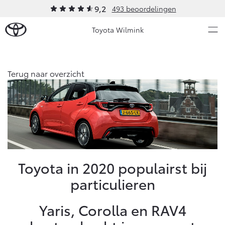
9,2
493 beoordelingen
Toyota Wilmink
Over Ons
Terug naar overzicht
Modellen
Ons bedrijf
Occasions
Ons bedrijf
Aygo X
Yaris
Contact en Route
HYBRIDE
HYBRIDE
Vacatures
Nieuws & Acties
Toyota in 2020 populairst bij
Klantbeoordelingen
particulieren
Onderhoud
Yaris, Corolla en RAV4
Vanaf € 23.750,-
Vanaf € 27.195,-
Diensten
Service & Onderhoud