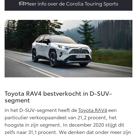
Meer info over de Corolla Touring Sports
Vanaf € 46.301,-
Vanaf € 56.570,-
Land Cruiser (excl. BTW)
Vanaf € 89.986,-
Toyota RAV4 bestverkocht in D-SUV-
segment
In het D-SUV-segment heeft de
Toyota RAV4
een
particulier verkoopaandeel van 21,2 procent, het
hoogste in zijn segment. In december 2020 stijgt dit
zelfs naar 31,1 procent. We denken dat onder meer zijn