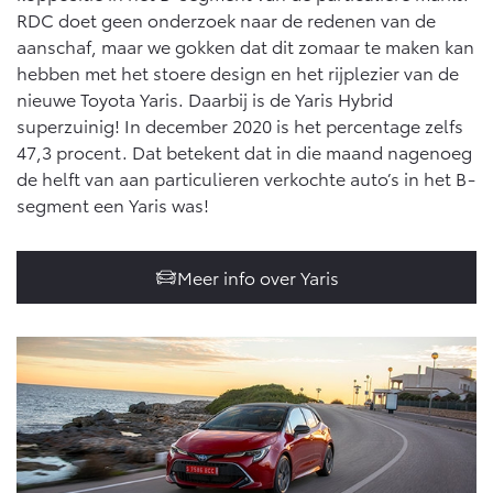
Multimedia
RDC doet geen onderzoek naar de redenen van de
Connected check
aanschaf, maar we gokken dat dit zomaar te maken kan
Navigatie updates
bZ4X
bZ4X Touring
hebben met het stoere design en het rijplezier van de
BATTERIJ-ELEKTRISCH
BATTERIJ-ELEKTRISCH
nieuwe Toyota Yaris. Daarbij is de Yaris Hybrid
superzuinig! In december 2020 is het percentage zelfs
47,3 procent. Dat betekent dat in die maand nagenoeg
de helft van aan particulieren verkochte auto’s in het B-
segment een Yaris was!
Vanaf € 39.995,-
Vanaf € 48.995,-
Meer info over Yaris
Mirai
Proace City (excl. BTW)
WATERSTOF-ELEKTRISCH
OOK ALS BATTERIJ-
ELEKTRISCH