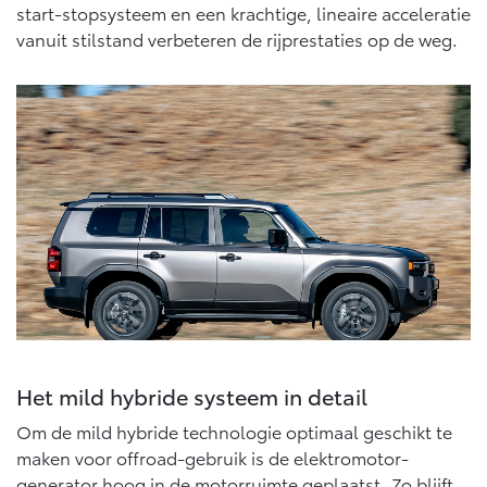
Vanaf € 76.695,-
Vanaf € 27.945,-
start-stopsysteem en een krachtige, lineaire acceleratie
vanuit stilstand verbeteren de rijprestaties op de weg.
Proace (excl. BTW)
Proace Verso
OOK ALS BATTERIJ-
BATTERIJ-ELEKTRISCH
ELEKTRISCH
Vanaf € 37.500,-
Vanaf € 55.950,-
Proace Max (excl. BTW)
Hilux (excl. BTW)
OOK ALS BATTERIJ-
OOK ALS BATTERIJ-
ELEKTRISCH
ELEKTRISCH
Het mild hybride systeem in detail
Om de mild hybride technologie optimaal geschikt te
maken voor offroad-gebruik is de elektromotor-
generator hoog in de motorruimte geplaatst. Zo blijft