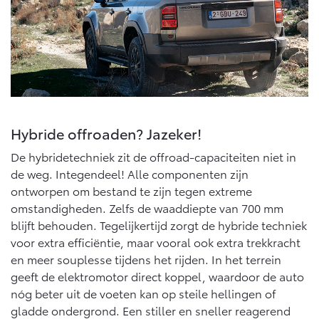
Multimedia
Connected check
Navigatie updates
bZ4X
bZ4X Touring
BATTERIJ-ELEKTRISCH
BATTERIJ-ELEKTRISCH
Hybride offroaden? Jazeker!
De hybridetechniek zit de offroad-capaciteiten niet in
Vanaf € 39.995,-
Vanaf € 48.995,-
de weg. Integendeel! Alle componenten zijn
ontworpen om bestand te zijn tegen extreme
omstandigheden. Zelfs de waaddiepte van 700 mm
Mirai
Proace City (excl. BTW)
WATERSTOF-ELEKTRISCH
OOK ALS BATTERIJ-
blijft behouden. Tegelijkertijd zorgt de hybride techniek
ELEKTRISCH
voor extra efficiëntie, maar vooral ook extra trekkracht
en meer souplesse tijdens het rijden. In het terrein
geeft de elektromotor direct koppel, waardoor de auto
nóg beter uit de voeten kan op steile hellingen of
gladde ondergrond. Een stiller en sneller reagerend