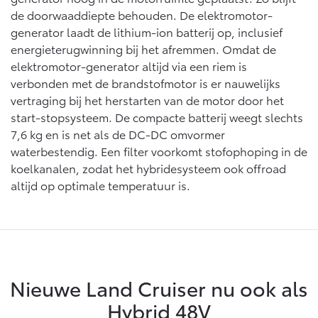
Vanaf € 46.301,-
Vanaf € 56.570,-
de doorwaaddiepte behouden. De elektromotor-
generator laadt de lithium-ion batterij op, inclusief
energieterugwinning bij het afremmen. Omdat de
Land Cruiser (excl. BTW)
elektromotor-generator altijd via een riem is
verbonden met de brandstofmotor is er nauwelijks
vertraging bij het herstarten van de motor door het
start-stopsysteem. De compacte batterij weegt slechts
7,6 kg en is net als de DC-DC omvormer
waterbestendig. Een filter voorkomt stofophoping in de
koelkanalen, zodat het hybridesysteem ook offroad
Vanaf € 89.986,-
altijd op optimale temperatuur is.
Nieuwe Land Cruiser nu ook als
Hybrid 48V