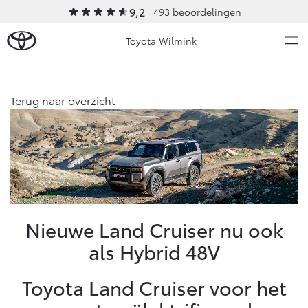
9,2
493 beoordelingen
Toyota Wilmink
Over Ons
Terug naar overzicht
Modellen
Ons bedrijf
Occasions
Ons bedrijf
Aygo X
Yaris
Contact en Route
HYBRIDE
HYBRIDE
Vacatures
Nieuws & Acties
Nieuwe Land Cruiser nu ook
Klantbeoordelingen
als Hybrid 48V
Onderhoud
Toyota Land Cruiser voor het
Vanaf € 23.750,-
Vanaf € 27.195,-
Diensten
Service & Onderhoud