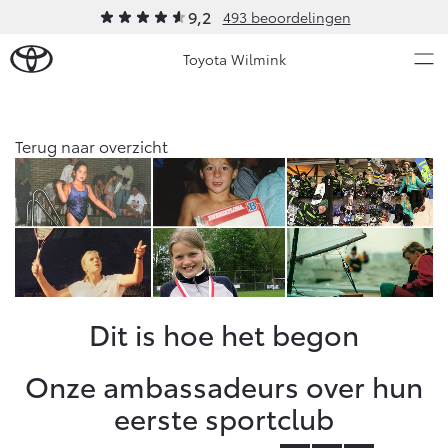
9,2
493 beoordelingen
Toyota Wilmink
Over Ons
Terug naar overzicht
Modellen
Ons bedrijf
Occasions
Ons bedrijf
Aygo X
Yaris
Contact en Route
HYBRIDE
HYBRIDE
Vacatures
Nieuws & Acties
Dit is hoe het begon
Klantbeoordelingen
Onderhoud
Onze ambassadeurs over hun
eerste sportclub
Vanaf € 23.750,-
Vanaf € 27.195,-
Diensten
Service & Onderhoud