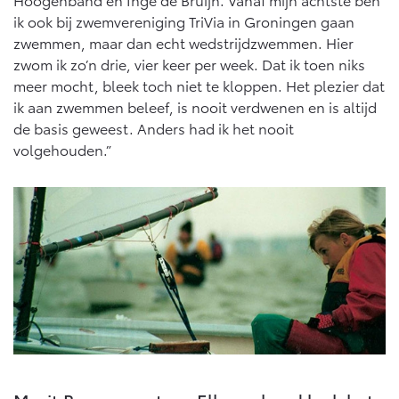
Vanaf € 46.301,-
Vanaf € 56.570,-
ik ook bij zwemvereniging TriVia in Groningen gaan
zwemmen, maar dan echt wedstrijdzwemmen. Hier
zwom ik zo’n drie, vier keer per week. Dat ik toen niks
Land Cruiser (excl. BTW)
meer mocht, bleek toch niet te kloppen. Het plezier dat
ik aan zwemmen beleef, is nooit verdwenen en is altijd
de basis geweest. Anders had ik het nooit
volgehouden.”
Vanaf € 89.986,-