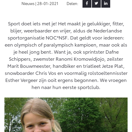
Nieuws |
28-01-2021
Delen:
Yaris Cross
Urban Cruiser
Werkplaatsafspraak
Zakelijk
HYBRIDE
BATTERIJ-ELEKTRISCH
Private Lease
Onderhoud op Maat
Sport doet iets met je! Het maakt je gelukkiger, fitter,
blijer, weerbaarder en vrijer, aldus de Nederlandse
APK
Wat is Private Lease?
Zakelijk
sportorganisatie NOC*NSF. Dat geldt voor iedereen:
Werkplaatsafspraak maken
Airco check
Bereken je maandbedrag
een olympisch of paralympisch kampioen, maar ook als
Vakantiecheck
Private Lease voor ZZP
je heel jong bent. Want ja, ook sprintster Dafne
Toyota voor de zaak
Contact en Route
Hybride Zekerheid Controle
Vanaf € 31.895,-
Vanaf € 32.995,-
Schippers, zwemster Ranomi Kromowidjojo, zeilster
Leaserijder
Toyota handleidingen
Marit Bouwmeester, handbiker en triatleet Jetze Plat,
ZZP
Financieren
Schade melden
snowboarder Chris Vos en voormalig rolstoeltennisster
Toyota Service Informatie (SIL)
Wagenparkbeheer
Corolla Hatchback
Corolla Touring Sports
Esther Vergeer zijn ooit ergens begonnen. We vroegen
HYBRIDE
HYBRIDE
Toyota Betaalplan
hen naar hun eerste sportclub.
Plan een proefrit
Schade & Garantie
Leasen
Vraag een brochure aan
Oplaadservice
Toyota Pechhulp
Financial Lease
Schade & Glasherstel
Thuislaadpakketten
Operational Lease
Bekijk de verwachte modellen
10 jaar Toyota garantie
Vanaf € 33.495,-
Vanaf € 35.495,-
Laadpas