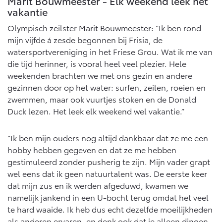
Marit Bouwmeester - Elk weekend leek het
vakantie
Olympisch zeilster Marit Bouwmeester: “Ik ben rond
mijn vijfde á zesde begonnen bij Frisia, de
watersportvereniging in het Friese Grou. Wat ik me van
die tijd herinner, is vooral heel veel plezier. Hele
weekenden brachten we met ons gezin en andere
gezinnen door op het water: surfen, zeilen, roeien en
zwemmen, maar ook vuurtjes stoken en de Donald
Duck lezen. Het leek elk weekend wel vakantie.”
“Ik ben mijn ouders nog altijd dankbaar dat ze me een
hobby hebben gegeven en dat ze me hebben
gestimuleerd zonder pusherig te zijn. Mijn vader grapt
wel eens dat ik geen natuurtalent was. De eerste keer
dat mijn zus en ik werden afgeduwd, kwamen we
namelijk jankend in een U-bocht terug omdat het veel
te hard waaide. Ik heb dus echt dezelfde moeilijkheden
als anderen ervaren, en denk ook dat je alleen dingen