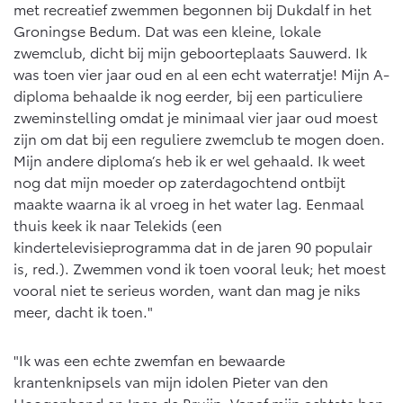
Vanaf € 76.695,-
Vanaf € 27.945,-
met recreatief zwemmen begonnen bij Dukdalf in het
Groningse Bedum. Dat was een kleine, lokale
zwemclub, dicht bij mijn geboorteplaats Sauwerd. Ik
Proace (excl. BTW)
Proace Verso
was toen vier jaar oud en al een echt waterratje! Mijn A-
OOK ALS BATTERIJ-
BATTERIJ-ELEKTRISCH
diploma behaalde ik nog eerder, bij een particuliere
ELEKTRISCH
zweminstelling omdat je minimaal vier jaar oud moest
zijn om dat bij een reguliere zwemclub te mogen doen.
Mijn andere diploma’s heb ik er wel gehaald. Ik weet
nog dat mijn moeder op zaterdagochtend ontbijt
maakte waarna ik al vroeg in het water lag. Eenmaal
Vanaf € 37.500,-
Vanaf € 55.950,-
thuis keek ik naar Telekids (een
kindertelevisieprogramma dat in de jaren 90 populair
is, red.). Zwemmen vond ik toen vooral leuk; het moest
Proace Max (excl. BTW)
Hilux (excl. BTW)
vooral niet te serieus worden, want dan mag je niks
OOK ALS BATTERIJ-
OOK ALS BATTERIJ-
ELEKTRISCH
ELEKTRISCH
meer, dacht ik toen."
"Ik was een echte zwemfan en bewaarde
krantenknipsels van mijn idolen Pieter van den
Hoogenband en Inge de Bruijn. Vanaf mijn achtste ben