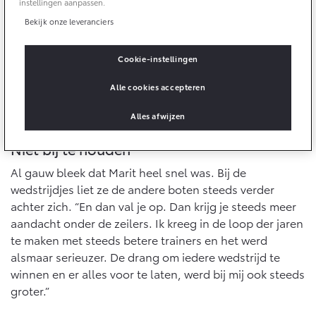
Multimedia
instellingen aanpassen.
Connected check
Bekijk onze leveranciers
Navigatie updates
bZ4X
bZ4X Touring
BATTERIJ-ELEKTRISCH
BATTERIJ-ELEKTRISCH
Cookie-instellingen
Alle cookies accepteren
Alles afwijzen
Niet bij te houden
Vanaf € 39.995,-
Vanaf € 48.995,-
Al gauw bleek dat Marit heel snel was. Bij de
wedstrijdjes liet ze de andere boten steeds verder
achter zich. “En dan val je op. Dan krijg je steeds meer
Mirai
Proace City (excl. BTW)
WATERSTOF-ELEKTRISCH
OOK ALS BATTERIJ-
aandacht onder de zeilers. Ik kreeg in de loop der jaren
ELEKTRISCH
te maken met steeds betere trainers en het werd
alsmaar serieuzer. De drang om iedere wedstrijd te
winnen en er alles voor te laten, werd bij mij ook steeds
groter.”