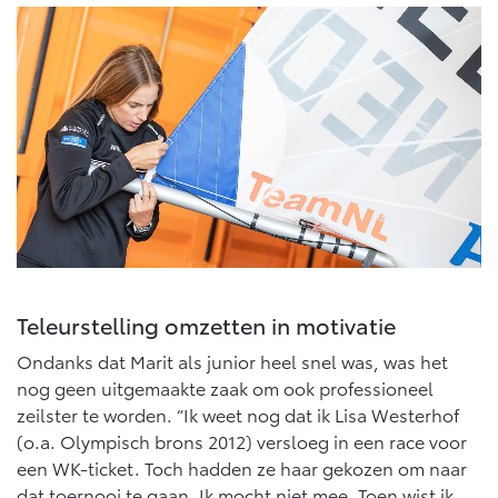
Vanaf € 76.695,-
Vanaf € 27.945,-
Proace (excl. BTW)
Proace Verso
OOK ALS BATTERIJ-
BATTERIJ-ELEKTRISCH
ELEKTRISCH
Vanaf € 37.500,-
Vanaf € 55.950,-
Teleurstelling omzetten in motivatie
Proace Max (excl. BTW)
Hilux (excl. BTW)
OOK ALS BATTERIJ-
OOK ALS BATTERIJ-
Ondanks dat Marit als junior heel snel was, was het
ELEKTRISCH
ELEKTRISCH
nog geen uitgemaakte zaak om ook professioneel
zeilster te worden. “Ik weet nog dat ik Lisa Westerhof
(o.a. Olympisch brons 2012) versloeg in een race voor
een WK-ticket. Toch hadden ze haar gekozen om naar
dat toernooi te gaan. Ik mocht niet mee. Toen wist ik