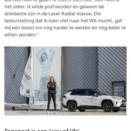
Vanaf € 46.301,-
Vanaf € 56.570,-
het zeker: ik wilde prof worden en gewoon de
allerbeste zijn in de Laser Radial-klasse
.
Die
teleurstelling dat ik toen niet naar het WK mocht, gaf
Land Cruiser (excl. BTW)
mij een boost om nóg harder te werken en nóg beter te
willen worden.”
Vanaf € 89.986,-
Topsport is een ‘way of life’