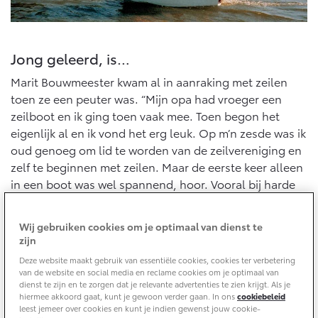
10 jaar batterijgarantie
Energie en slim laden
Bedrijfswagens
Toyota fabrieksgarantie
Corolla Cross
Toyota C-HR
HYBRIDE
OOK ALS PLUG-IN
Jong geleerd, is…
HYBRIDE
Bedrijfswagens op maat
Verzekeren
Onderdelen & Accessoires
Marit Bouwmeester kwam al in aanraking met zeilen
Financieren of leasen
toen ze een peuter was. “Mijn opa had vroeger een
Toyota Autoverzekering
Verzekeren
Onderdelen
zeilboot en ik ging toen vaak mee. Toen begon het
Toyota Hybride Autoverzekering
Accessoires
eigenlijk al en ik vond het erg leuk. Op m’n zesde was ik
Vanaf € 39.995,-
Vanaf € 36.495,-
oud genoeg om lid te worden van de zeilvereniging en
Banden
zelf te beginnen met zeilen. Maar de eerste keer alleen
in een boot was wel spannend, hoor. Vooral bij harde
Connected
wind was het soms eng, haha. Maar tegelijkertijd
Toyota C-HR+
RAV4
BATTERIJ-ELEKTRISCH
PLUG-IN HYBRIDE
ervaarde ik een gevoel van vrijheid. Lekker op het
Wij gebruiken cookies om je optimaal van dienst te
water. Lekker zelf sturen. Daar genoot ik van.”
Connected Services
zijn
MyToyota login
Deze website maakt gebruik van essentiële cookies, cookies ter verbetering
van de website en social media en reclame cookies om je optimaal van
MyToyota App
dienst te zijn en te zorgen dat je relevante advertenties te zien krijgt. Als je
hiermee akkoord gaat, kunt je gewoon verder gaan. In ons
cookiebeleid
Abonnementen
leest jemeer over cookies en kunt je indien gewenst jouw cookie-
Vanaf € 37.995,-
Vanaf € 49.995,-