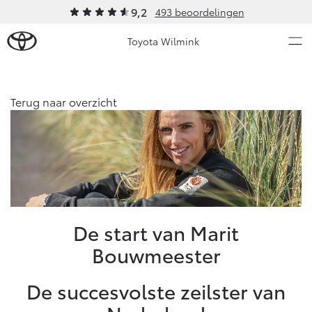
9,2
493 beoordelingen
Toyota Wilmink
Over Ons
Terug naar overzicht
Modellen
Ons bedrijf
Occasions
Ons bedrijf
Aygo X
Yaris
Contact en Route
HYBRIDE
HYBRIDE
Vacatures
Nieuws & Acties
De start van Marit
Klantbeoordelingen
Bouwmeester
Onderhoud
De succesvolste zeilster van
Vanaf € 23.750,-
Vanaf € 27.195,-
Diensten
Service & Onderhoud